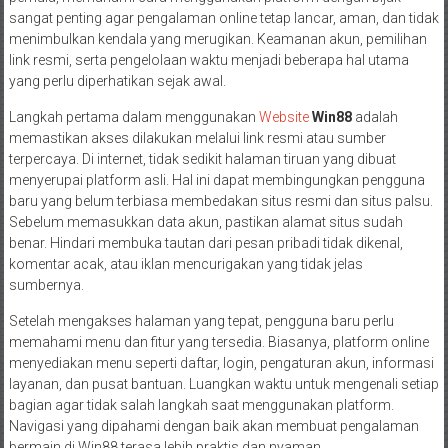
sangat penting agar pengalaman online tetap lancar, aman, dan tidak
menimbulkan kendala yang merugikan. Keamanan akun, pemilihan
link resmi, serta pengelolaan waktu menjadi beberapa hal utama
yang perlu diperhatikan sejak awal.
Langkah pertama dalam menggunakan
Website
Win88
adalah
memastikan akses dilakukan melalui link resmi atau sumber
terpercaya. Di internet, tidak sedikit halaman tiruan yang dibuat
menyerupai platform asli. Hal ini dapat membingungkan pengguna
baru yang belum terbiasa membedakan situs resmi dan situs palsu.
Sebelum memasukkan data akun, pastikan alamat situs sudah
benar. Hindari membuka tautan dari pesan pribadi tidak dikenal,
komentar acak, atau iklan mencurigakan yang tidak jelas
sumbernya.
Setelah mengakses halaman yang tepat, pengguna baru perlu
memahami menu dan fitur yang tersedia. Biasanya, platform online
menyediakan menu seperti daftar, login, pengaturan akun, informasi
layanan, dan pusat bantuan. Luangkan waktu untuk mengenali setiap
bagian agar tidak salah langkah saat menggunakan platform.
Navigasi yang dipahami dengan baik akan membuat pengalaman
bermain di Win88 terasa lebih praktis dan nyaman.