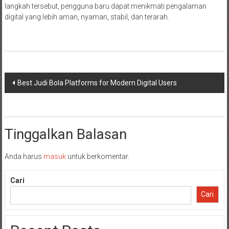
langkah tersebut, pengguna baru dapat menikmati pengalaman
digital yang lebih aman, nyaman, stabil, dan terarah.
Navigasi
Best Judi Bola Platforms for Modern Digital Users
pos
Tinggalkan Balasan
Anda harus
masuk
untuk berkomentar.
Cari
Cari