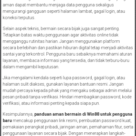
aman dapat membantu menjaga data pengguna sekaligus
mengurangi gangguan seperti halaman lambat, gagal login, atau
koneksi terputus.
Selain aspek teknis, bermain secara bijak juga sangat penting.
Tetapkan batas waktu penggunaan agar aktivitas online tidak
mengganggu rutinitas harian. Jangan menggunakan platform
secara berlebihan dan pastikan hiburan digital tetap menjadi aktivitas
santai yang terkontrol. Pengguna baru sebaiknya memahami aturan
layanan, membaca informasi yang tersedia, dan tidak terburu-buru
dalam mengambil keputusan.
Jika mengalami kendala seperti lupa password, gagal login, atau
halaman sulit diakses, gunakan layanan bantuan resmi. Jangan
mudah percaya kepada pihak yang mengaku sebagai admin melalui
pesan pribadi tanpa verifikasi. Hindari membagikan password, kode
verifikasi, atau informasi penting kepada siapa pun.
Kesimpulannya,
panduan aman bermain di Win88 untuk pengguna
baru
mencakup penggunaan link resmi, pembuatan password kuat,
pemakaian perangkat pribadi, jaringan aman, pemahaman fitur, serta
penggunaan layanan secara bijak. Dengan menerapkan langkah-