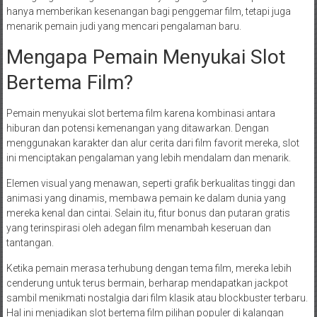
hanya memberikan kesenangan bagi penggemar film, tetapi juga
menarik pemain judi yang mencari pengalaman baru.
Mengapa Pemain Menyukai Slot
Bertema Film?
Pemain menyukai slot bertema film karena kombinasi antara
hiburan dan potensi kemenangan yang ditawarkan. Dengan
menggunakan karakter dan alur cerita dari film favorit mereka, slot
ini menciptakan pengalaman yang lebih mendalam dan menarik.
Elemen visual yang menawan, seperti grafik berkualitas tinggi dan
animasi yang dinamis, membawa pemain ke dalam dunia yang
mereka kenal dan cintai. Selain itu, fitur bonus dan putaran gratis
yang terinspirasi oleh adegan film menambah keseruan dan
tantangan.
Ketika pemain merasa terhubung dengan tema film, mereka lebih
cenderung untuk terus bermain, berharap mendapatkan jackpot
sambil menikmati nostalgia dari film klasik atau blockbuster terbaru.
Hal ini menjadikan slot bertema film pilihan populer di kalangan