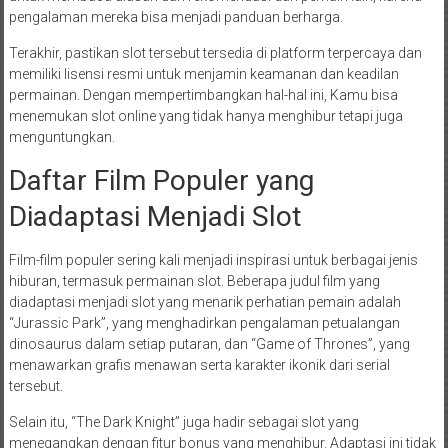
pengalaman mereka bisa menjadi panduan berharga.
Terakhir, pastikan slot tersebut tersedia di platform terpercaya dan
memiliki lisensi resmi untuk menjamin keamanan dan keadilan
permainan. Dengan mempertimbangkan hal-hal ini, Kamu bisa
menemukan slot online yang tidak hanya menghibur tetapi juga
menguntungkan.
Daftar Film Populer yang
Diadaptasi Menjadi Slot
Film-film populer sering kali menjadi inspirasi untuk berbagai jenis
hiburan, termasuk permainan slot. Beberapa judul film yang
diadaptasi menjadi slot yang menarik perhatian pemain adalah
“Jurassic Park”, yang menghadirkan pengalaman petualangan
dinosaurus dalam setiap putaran, dan “Game of Thrones”, yang
menawarkan grafis menawan serta karakter ikonik dari serial
tersebut.
Selain itu, “The Dark Knight” juga hadir sebagai slot yang
menegangkan dengan fitur bonus yang menghibur. Adaptasi ini tidak