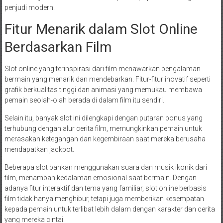
penjudi modern.
Fitur Menarik dalam Slot Online
Berdasarkan Film
Slot online yang terinspirasi dari film menawarkan pengalaman
bermain yang menarik dan mendebarkan. Fitur-fitur inovatif seperti
grafik berkualitas tinggi dan animasi yang memukau membawa
pemain seolah-olah berada di dalam film itu sendiri.
Selain itu, banyak slot ini dilengkapi dengan putaran bonus yang
terhubung dengan alur cerita film, memungkinkan pemain untuk
merasakan ketegangan dan kegembiraan saat mereka berusaha
mendapatkan jackpot.
Beberapa slot bahkan menggunakan suara dan musik ikonik dari
film, menambah kedalaman emosional saat bermain. Dengan
adanya fitur interaktif dan tema yang familiar, slot online berbasis
film tidak hanya menghibur, tetapi juga memberikan kesempatan
kepada pemain untuk terlibat lebih dalam dengan karakter dan cerita
yang mereka cintai.