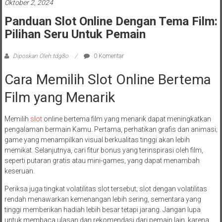
Oktober 2, 2024
Panduan Slot Online Dengan Tema Film:
Pilihan Seru Untuk Pemain
Diposkan Oleh:tdg8o
0 Komentar
Cara Memilih Slot Online Bertema
Film yang Menarik
Memilih
slot
online bertema film yang menarik dapat meningkatkan
pengalaman bermain Kamu. Pertama, perhatikan grafis dan animasi;
game yang menampilkan visual berkualitas tinggi akan lebih
memikat. Selanjutnya, cari fitur bonus yang terinspirasi oleh film,
seperti putaran gratis atau mini-games, yang dapat menambah
keseruan.
Periksa juga tingkat volatilitas slot tersebut; slot dengan volatilitas
rendah menawarkan kemenangan lebih sering, sementara yang
tinggi memberikan hadiah lebih besar tetapi jarang. Jangan lupa
untuk membaca ulasan dan rekomendasi dari pemain lain, karena