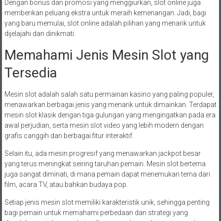
Dengan bonus dan promosi yang menggiurkan, slot online juga
memberikan peluang ekstra untuk meraih kemenangan. Jadi, bagi
yang baru memulai, slot online adalah pilihan yang menarik untuk
dijelajahi dan dinikmati.
Memahami Jenis Mesin Slot yang
Tersedia
Mesin slot adalah salah satu permainan kasino yang paling populer,
menawarkan berbagai jenis yang menarik untuk dimainkan. Terdapat
mesin slot klasik dengan tiga gulungan yang mengingatkan pada era
awal perjudian, serta mesin slot video yang lebih modern dengan
grafis canggih dan berbagai fitur interaktif.
Selain itu, ada mesin progresif yang menawarkan jackpot besar
yang terus meningkat seiring taruhan pemain. Mesin slot bertema
juga sangat diminati, di mana pemain dapat menemukan tema dari
film, acara TV, atau bahkan budaya pop.
Setiap jenis mesin slot memiliki karakteristik unik, sehingga penting
bagi pemain untuk memahami perbedaan dan strategi yang