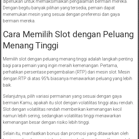
diperlukan untuk memaksimalkan pengalaman bermain mereka.
Dengan begitu banyak pilihan yang tersedia, pemain dapat
menemukan mesin yang sesuai dengan preferensi dan gaya
bermain mereka.
Cara Memilih Slot dengan Peluang
Menang Tinggi
Memilih slot dengan peluang menang tinggi adalah langkah penting
bagi para pemain yang ingin meraih kemenangan. Pertama,
perhatikan persentase pengembalian (RTP) dari mesin slot. Mesin
dengan RTP di atas 95% biasanya menawarkan peluang yang lebih
baik.
Selanjutnya, pilih variasi permainan yang sesuai dengan gaya
bermain Kamu, apakah itu slot dengan volatilitas tinggi atau rendah.
Slot dengan volatilitas rendah memberikan kemenangan kecil
namun lebih sering, sedangkan volatilitas tinggi menawarkan
kemenangan besar dengan risiko lebih tinggi.
Selain itu, manfaatkan bonus dan promosi yang ditawarkan oleh