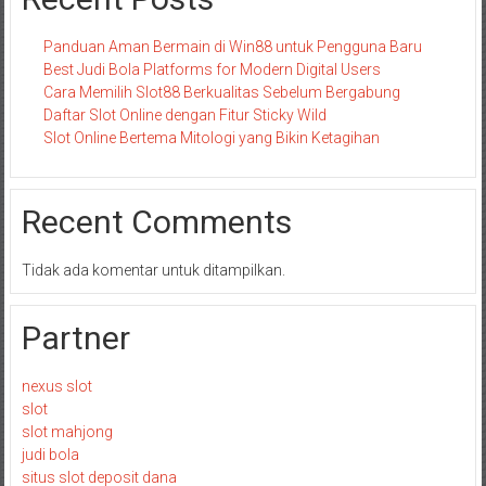
Panduan Aman Bermain di Win88 untuk Pengguna Baru
Best Judi Bola Platforms for Modern Digital Users
Cara Memilih Slot88 Berkualitas Sebelum Bergabung
Daftar Slot Online dengan Fitur Sticky Wild
Slot Online Bertema Mitologi yang Bikin Ketagihan
Recent Comments
Tidak ada komentar untuk ditampilkan.
Partner
nexus slot
slot
slot mahjong
judi bola
situs slot deposit dana