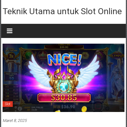
Lompat
ke
Teknik Utama untuk Slot Online
konten
Slot
Maret 8, 2025