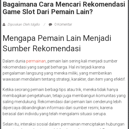
Bagaimana Cara Mencari Rekomendasi
Game Slot Dari Pemain Lain?
Diposkan Oleh:tdg8o
0 Komentar
Mengapa Pemain Lain Menjadi
Sumber Rekomendasi
Dalam dunia
permainan
, pemain lain sering kali menjadi sumber
rekomendasi yang sangat berharga. Hal ini terjadi karena
pengalaman langsung yang mereka miliki, yang memberikan
wawasan mendalam tentang strategi, karakter, dan item yang efektif.
Ketika seorang pemain berbagi tips atau trik, mereka tidak hanya
membagikan pengetahuan, tetapi juga membangun komunitas yang
saling mendukung. Rekomendasi dari pemain lain cenderung lebih
dipercaya dibandingkan informasi dari sumber resmi, karena
berasal dari individu yang telah mengalami situasi serupa.
Selain itu, interaksi sosial dalam permainan menciptakan hubungan