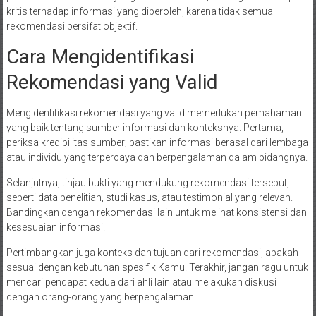
kritis terhadap informasi yang diperoleh, karena tidak semua
rekomendasi bersifat objektif.
Cara Mengidentifikasi
Rekomendasi yang Valid
Mengidentifikasi rekomendasi yang valid memerlukan pemahaman
yang baik tentang sumber informasi dan konteksnya. Pertama,
periksa kredibilitas sumber; pastikan informasi berasal dari lembaga
atau individu yang terpercaya dan berpengalaman dalam bidangnya.
Selanjutnya, tinjau bukti yang mendukung rekomendasi tersebut,
seperti data penelitian, studi kasus, atau testimonial yang relevan.
Bandingkan dengan rekomendasi lain untuk melihat konsistensi dan
kesesuaian informasi.
Pertimbangkan juga konteks dan tujuan dari rekomendasi, apakah
sesuai dengan kebutuhan spesifik Kamu. Terakhir, jangan ragu untuk
mencari pendapat kedua dari ahli lain atau melakukan diskusi
dengan orang-orang yang berpengalaman.