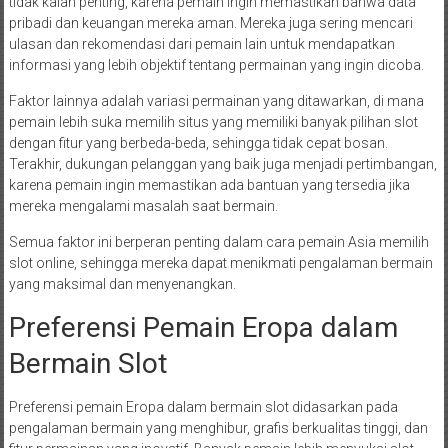
tidak kalah penting, karena pemain ingin memastikan bahwa data
pribadi dan keuangan mereka aman. Mereka juga sering mencari
ulasan dan rekomendasi dari pemain lain untuk mendapatkan
informasi yang lebih objektif tentang permainan yang ingin dicoba.
Faktor lainnya adalah variasi permainan yang ditawarkan, di mana
pemain lebih suka memilih situs yang memiliki banyak pilihan slot
dengan fitur yang berbeda-beda, sehingga tidak cepat bosan.
Terakhir, dukungan pelanggan yang baik juga menjadi pertimbangan,
karena pemain ingin memastikan ada bantuan yang tersedia jika
mereka mengalami masalah saat bermain.
Semua faktor ini berperan penting dalam cara pemain Asia memilih
slot online, sehingga mereka dapat menikmati pengalaman bermain
yang maksimal dan menyenangkan.
Preferensi Pemain Eropa dalam
Bermain Slot
Preferensi pemain Eropa dalam bermain slot didasarkan pada
pengalaman bermain yang menghibur, grafis berkualitas tinggi, dan